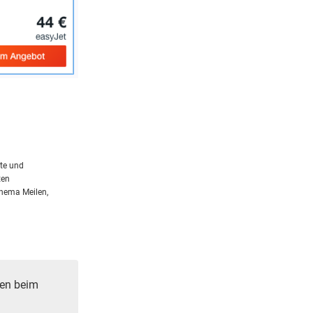
rte und
ten
Thema Meilen,
ren beim