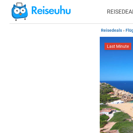
REISEDEA
Reisedeals
›
Flü
Last Minute