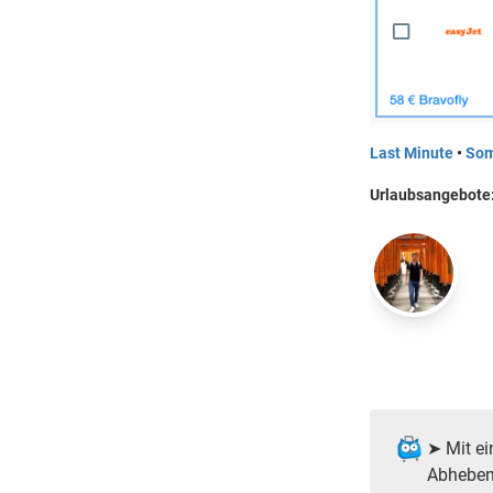
Last Minute
•
Som
Urlaubsangebote
➤ Mit ei
Abheben