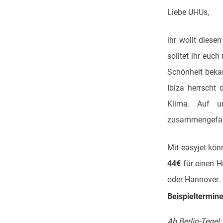
Liebe UHUs,
ihr wollt dies
solltet ihr euc
Schönheit beka
Ibiza herrscht
Klima. Auf u
zusammengefas
Mit easyjet kön
44€
für einen H
oder Hannover.
Beispieltermin
Ab Berlin-Tegel: