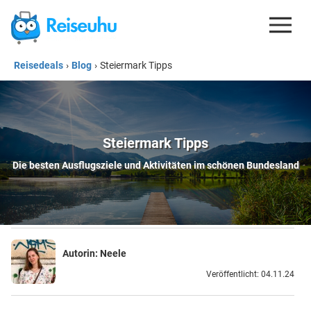
Reisedeals
›
Blog
›
Steiermark Tipps
REISEDEALS
GUTSCHEINE
KREDITKARTEN
Steiermark Tipps
ESIM
Die besten Ausflugsziele und Aktivitäten im schönen Bundesland
REISEBLOG
Autorin:
Neele
Veröffentlicht: 04.11.24