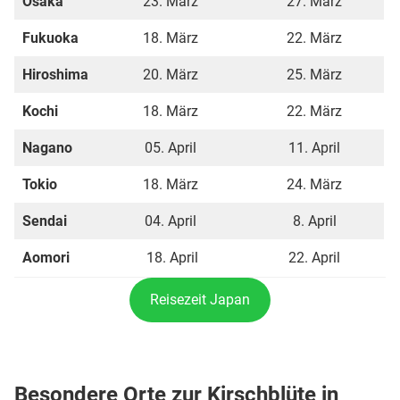
Osaka
23. März
27. März
Fukuoka
18. März
22. März
Hiroshima
20. März
25. März
Kochi
18. März
22. März
Nagano
05. April
11. April
Tokio
18. März
24. März
Sendai
04. April
8. April
Aomori
18. April
22. April
Reisezeit Japan
Besondere Orte zur Kirschblüte in