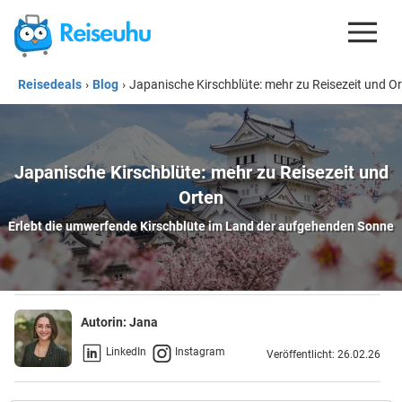
Reisedeals
›
Blog
›
Japanische Kirschblüte: mehr zu Reisezeit und O
REISEDEALS
GUTSCHEINE
KREDITKARTEN
Japanische Kirschblüte: mehr zu Reisezeit und
Orten
ESIM
Erlebt die umwerfende Kirschblüte im Land der aufgehenden Sonne
REISEBLOG
Autorin:
Jana
LinkedIn
Instagram
Veröffentlicht: 26.02.26