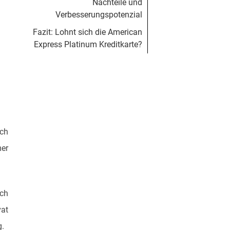
Nachteile und
Verbesserungspotenzial
Fazit: Lohnt sich die American
Express Platinum Kreditkarte?
Ich
mer
ich
vat
g.