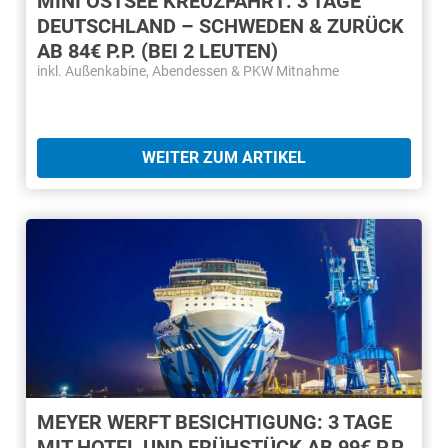
MINI OSTSEE KREUZFAHRT: 3 TAGE
DEUTSCHLAND – SCHWEDEN & ZURÜCK
AB 84€ P.P. (BEI 2 LEUTEN)
inkl. Außenkabine, Abendessen & PKW Mitnahme
WEITER ZUM ARTIKEL
MEYER WERFT BESICHTIGUNG: 3 TAGE
MIT HOTEL UND FRÜHSTÜCK AB 99€ P.P.