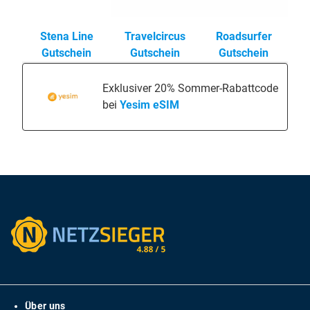
Stena Line
Travelcircus
Roadsurfer
Gutschein
Gutschein
Gutschein
Exklusiver 20% Sommer-Rabattcode
bei
Yesim eSIM
Über uns