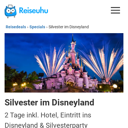
Reisedeals
›
Specials
›
Silvester im Disneyland
REISEDEALS
GUTSCHEINE
KREDITKARTEN
ESIM
REISEBLOG
Silvester im Disneyland
2 Tage inkl. Hotel, Eintritt ins
Disneyland & Silvesterparty