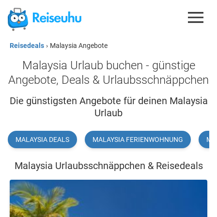
Reisedeals
›
Malaysia Angebote
REISEDEALS
Malaysia Urlaub buchen - günstige
GUTSCHEINE
Angebote, Deals & Urlaubsschnäppchen
KREDITKARTEN
Die günstigsten Angebote für deinen Malaysia
Urlaub
ESIM
REISEBLOG
MALAYSIA DEALS
MALAYSIA FERIENWOHNUNG
MA
Malaysia Urlaubsschnäppchen & Reisedeals