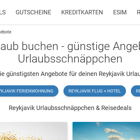
LS
GUTSCHEINE
KREDITKARTEN
ESIM
gebote
laub buchen - günstige Ange
Urlaubsschnäppchen
ie günstigsten Angebote für deinen Reykjavik Urla
YKJAVIK FERIENWOHNUNG
REYKJAVIK FLUG + HOTEL
R
Reykjavik Urlaubsschnäppchen & Reisedeals