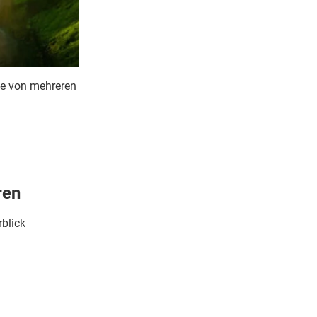
te von mehreren
ren
rblick