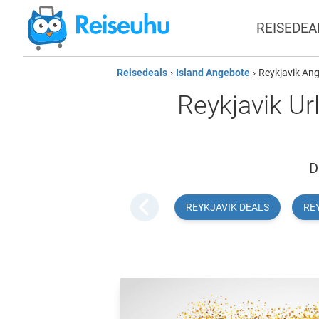
REISEDEA
Reisedeals
›
Island Angebote
›
Reykjavik An
Reykjavik Ur
D
REYKJAVIK DEALS
RE