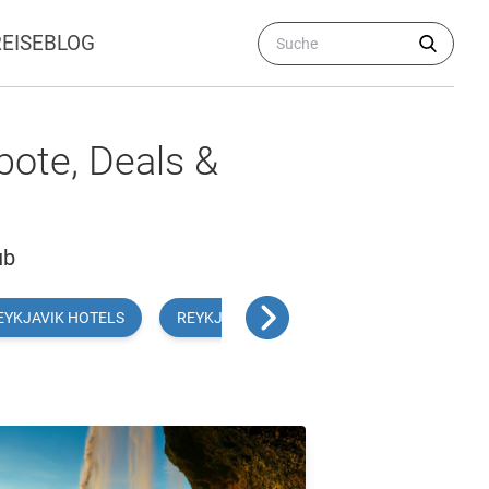
REISEBLOG
bote, Deals &
ub
EYKJAVIK HOTELS
REYKJAVIK FLÜGE
REYKJAVIK AKTIV