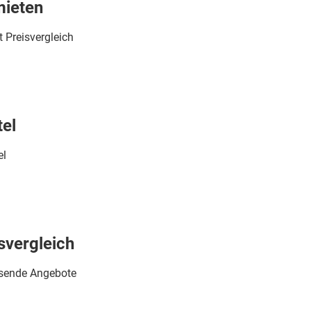
mieten
 Preisvergleich
tel
el
svergleich
assende Angebote