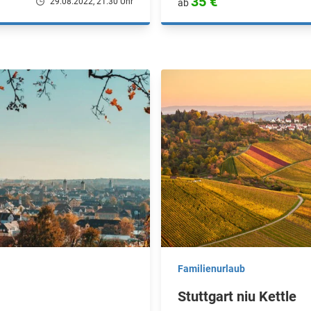
35 €
29.08.2022, 21.30 Uhr
ab
Familienurlaub
Stuttgart niu Kettle