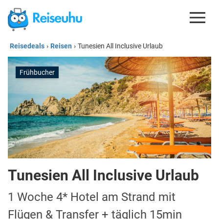
Reisedeals
›
Reisen
›
Tunesien All Inclusive Urlaub
REISEDEALS
GUTSCHEINE
Frühbucher
KREDITKARTEN
ESIM
REISEBLOG
Tunesien All Inclusive Urlaub
1 Woche 4* Hotel am Strand mit
Flügen & Transfer + täglich 15min