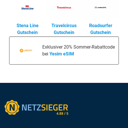
Stena Line
Travelcircus
Roadsurfer
Gutschein
Gutschein
Gutschein
Exklusiver 20% Sommer-Rabattcode
bei
Yesim eSIM