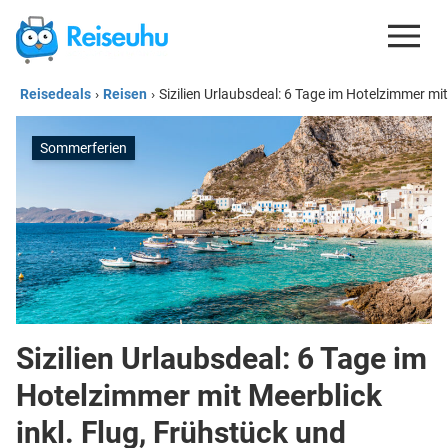
Reisedeals
›
Reisen
›
Sizilien Urlaubsdeal: 6 Tage im Hotelzimmer mi
REISEDEALS
GUTSCHEINE
Sommerferien
KREDITKARTEN
ESIM
REISEBLOG
Sizilien Urlaubsdeal: 6 Tage im
Hotelzimmer mit Meerblick
inkl. Flug, Frühstück und