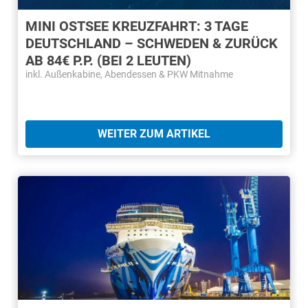
MINI OSTSEE KREUZFAHRT: 3 TAGE
DEUTSCHLAND – SCHWEDEN & ZURÜCK
AB 84€ P.P. (BEI 2 LEUTEN)
inkl. Außenkabine, Abendessen & PKW Mitnahme
WEITER ZUM ARTIKEL