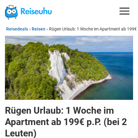
Reisedeals
›
Reisen
›
Rügen Urlaub: 1 Woche im Apartment ab 199€ p
REISEDEALS
GUTSCHEINE
KREDITKARTEN
ESIM
REISEBLOG
Rügen Urlaub: 1 Woche im
Apartment ab 199€ p.P. (bei 2
Leuten)