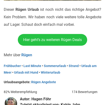
Dieser
Rügen Urlaub
ist noch nicht das richtige Angebot?
Kein Problem. Wir haben noch viele weitere tolle Angebote
auf Lager. Schaut doch einfach mal vorbei.
Hier geht’s zu weiteren Rügen Deals
Mehr über
Rügen
Frühbucher
•
Last Minute
•
Sommerurlaub
•
Strand
•
Urlaub am
Meer
•
Urlaub mit Hund
•
Winterurlaub
Urlaubsangebote:
Rügen Angebote
82% Weiterempfehlung
174 Bewertungen
Autor:
Hagen Föhr
Zuletzt aktualisiert von:
Katrin Jahn