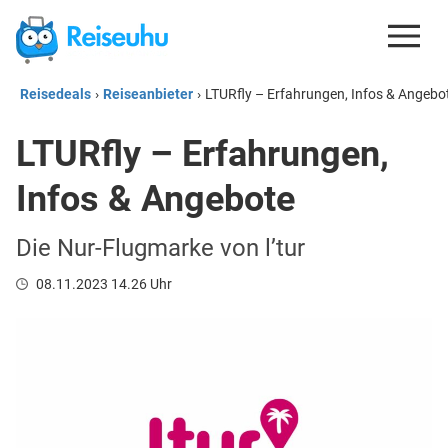
Reisedeals
›
Reiseanbieter
›
LTURfly – Erfahrungen, Infos & Angebo
REISEDEALS
LTURfly – Erfahrungen,
GUTSCHEINE
Infos & Angebote
KREDITKARTEN
ESIM
Die Nur-Flugmarke von l’tur
REISEBLOG
08.11.2023 14.26 Uhr