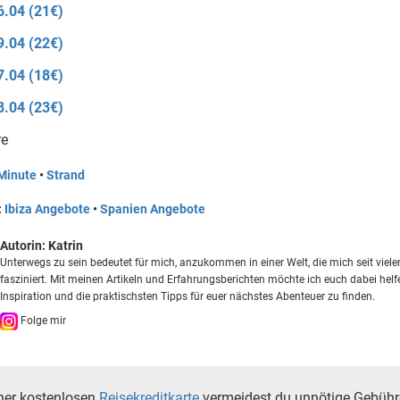
6.04 (21€)
9.04 (22€)
7.04 (18€)
8.04 (23€)
re
Minute
•
Strand
:
Ibiza Angebote
•
Spanien Angebote
Autorin:
Katrin
Unterwegs zu sein bedeutet für mich, anzukommen in einer Welt, die mich seit viel
fasziniert. Mit meinen Artikeln und Erfahrungsberichten möchte ich euch dabei helfe
Inspiration und die praktischsten Tipps für euer nächstes Abenteuer zu finden.
Folge mir
ner kostenlosen
Reisekreditkarte
vermeidest du unnötige Gebüh