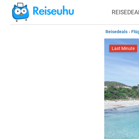
REISEDEA
Reisedeals
›
Flü
Last Minute