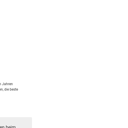
en Jahren
n, die beste
ren beim