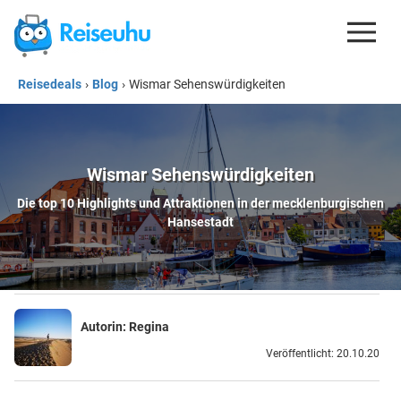
Reisedeals
›
Blog
›
Wismar Sehenswürdigkeiten
REISEDEALS
GUTSCHEINE
KREDITKARTEN
Wismar Sehenswürdigkeiten
Die top 10 Highlights und Attraktionen in der mecklenburgischen
ESIM
Hansestadt
REISEBLOG
Autorin:
Regina
Veröffentlicht: 20.10.20