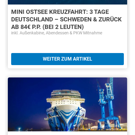
MINI OSTSEE KREUZFAHRT: 3 TAGE
DEUTSCHLAND – SCHWEDEN & ZURÜCK
AB 84€ P.P. (BEI 2 LEUTEN)
inkl. Außenkabine, Abendessen & PKW Mitnahme
WEITER ZUM ARTIKEL