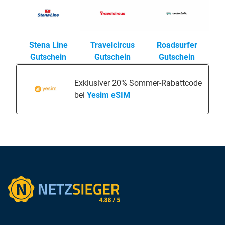
Stena Line
Travelcircus
Roadsurfer
Gutschein
Gutschein
Gutschein
Exklusiver 20% Sommer-Rabattcode
bei
Yesim eSIM