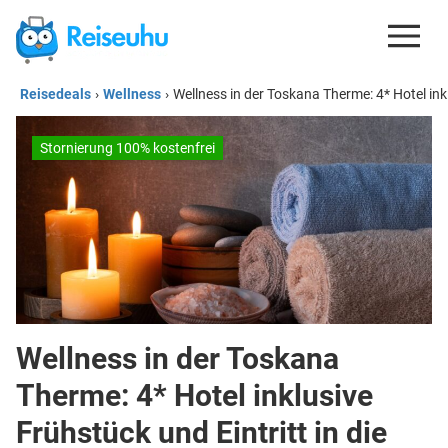
Reisedeals
›
Wellness
›
Wellness in der Toskana Therme: 4* Hotel ink
REISEDEALS
GUTSCHEINE
Stornierung 100% kostenfrei
KREDITKARTEN
ESIM
REISEBLOG
Wellness in der Toskana
Therme: 4* Hotel inklusive
Frühstück und Eintritt in die