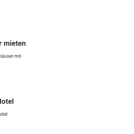
r mieten
häuser mit
Hotel
otel