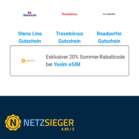
Stena Line
Travelcircus
Roadsurfer
Gutschein
Gutschein
Gutschein
Exklusiver 20% Sommer-Rabattcode
bei
Yesim eSIM