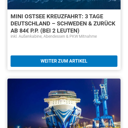
MINI OSTSEE KREUZFAHRT: 3 TAGE
DEUTSCHLAND – SCHWEDEN & ZURÜCK
AB 84€ P.P. (BEI 2 LEUTEN)
inkl. Außenkabine, Abendessen & PKW Mitnahme
WEITER ZUM ARTIKEL