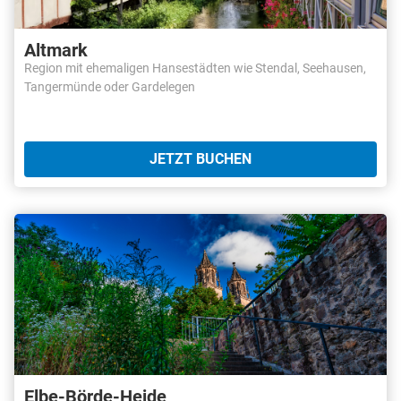
Altmark
Region mit ehemaligen Hansestädten wie Stendal, Seehausen,
Tangermünde oder Gardelegen
JETZT BUCHEN
Elbe-Börde-Heide