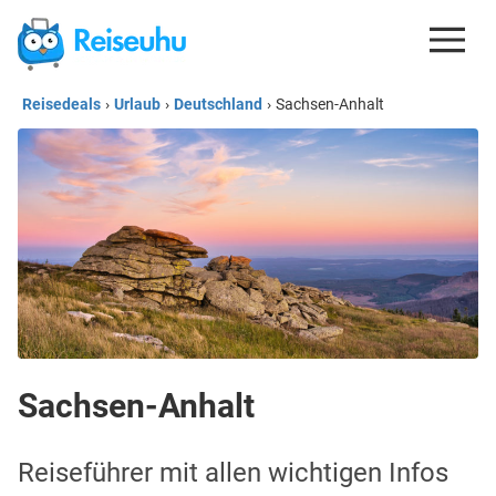
Reisedeals
›
Urlaub
›
Deutschland
›
Sachsen-Anhalt
REISEDEALS
GUTSCHEINE
KREDITKARTEN
ESIM
REISEBLOG
Sachsen-Anhalt
Reiseführer mit allen wichtigen Infos