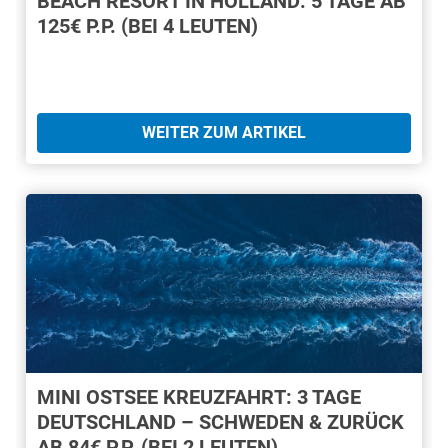
BEACH RESORT IN HOLLAND: 5 TAGE AB
125€ P.P. (BEI 4 LEUTEN)
WEITER ZUM ARTIKEL
MINI OSTSEE KREUZFAHRT: 3 TAGE
DEUTSCHLAND – SCHWEDEN & ZURÜCK
AB 84€ P.P. (BEI 2 LEUTEN)