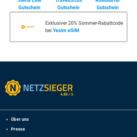
Stena Line
Travelcircus
Roadsurfer
Gutschein
Gutschein
Gutschein
Exklusiver 20% Sommer-Rabattcode
bei
Yesim eSIM
Über uns
Presse