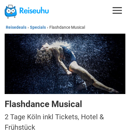
Reisedeals
›
Specials
›
Flashdance Musical
REISEDEALS
GUTSCHEINE
KREDITKARTEN
ESIM
REISEBLOG
Flashdance Musical
2 Tage Köln inkl Tickets, Hotel &
Frühstück