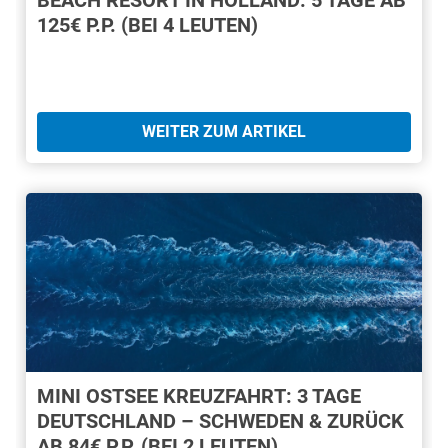
125€ P.P. (BEI 4 LEUTEN)
WEITER ZUM ARTIKEL
MINI OSTSEE KREUZFAHRT: 3 TAGE
DEUTSCHLAND – SCHWEDEN & ZURÜCK
AB 84€ P.P. (BEI 2 LEUTEN)