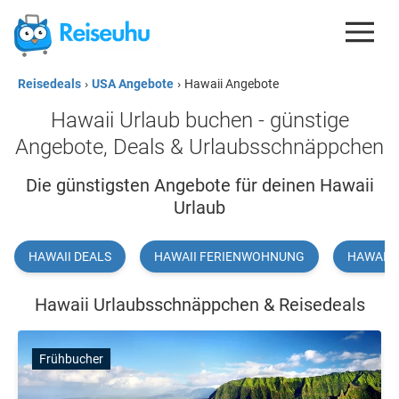
Reisedeals
›
USA Angebote
›
Hawaii Angebote
REISEDEALS
Hawaii Urlaub buchen - günstige
GUTSCHEINE
Angebote, Deals & Urlaubsschnäppchen
KREDITKARTEN
Die günstigsten Angebote für deinen Hawaii
Urlaub
ESIM
REISEBLOG
HAWAII DEALS
HAWAII FERIENWOHNUNG
HAWAII 
Hawaii Urlaubsschnäppchen & Reisedeals
Frühbucher