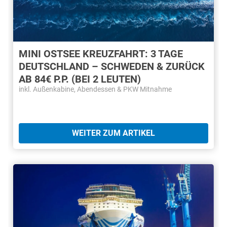
MINI OSTSEE KREUZFAHRT: 3 TAGE
DEUTSCHLAND – SCHWEDEN & ZURÜCK
AB 84€ P.P. (BEI 2 LEUTEN)
inkl. Außenkabine, Abendessen & PKW Mitnahme
WEITER ZUM ARTIKEL