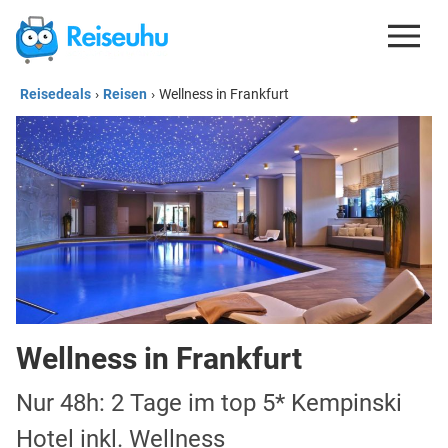
Reisedeals
›
Reisen
›
Wellness in Frankfurt
REISEDEALS
GUTSCHEINE
KREDITKARTEN
ESIM
REISEBLOG
Wellness in Frankfurt
Nur 48h: 2 Tage im top 5* Kempinski
Hotel inkl. Wellness