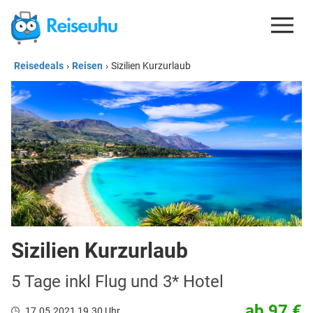
Reisedeals
›
Reisen
›
Sizilien Kurzurlaub
REISEDEALS
GUTSCHEINE
KREDITKARTEN
ESIM
REISEBLOG
Sizilien Kurzurlaub
5 Tage inkl Flug und 3* Hotel
ab 97 €
17.05.2021 19.30 Uhr