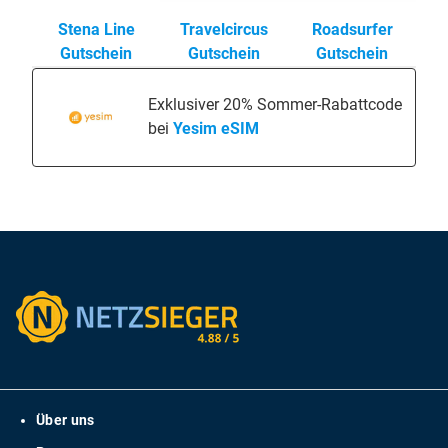
Stena Line
Travelcircus
Roadsurfer
Gutschein
Gutschein
Gutschein
Exklusiver 20% Sommer-Rabattcode
bei
Yesim eSIM
Über uns