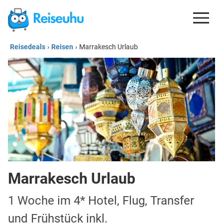
Reisedeals
›
Reisen
›
Marrakesch Urlaub
REISEDEALS
GUTSCHEINE
KREDITKARTEN
ESIM
REISEBLOG
Marrakesch Urlaub
1 Woche im 4* Hotel, Flug, Transfer
und Frühstück inkl.