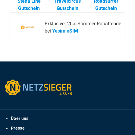
Stena Line
Travelcircus
Roadsurfer
Gutschein
Gutschein
Gutschein
Exklusiver 20% Sommer-Rabattcode
bei
Yesim eSIM
Über uns
Presse