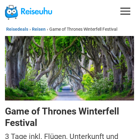
Reisedeals
›
Reisen
›
Game of Thrones Winterfell Festival
REISEDEALS
GUTSCHEINE
KREDITKARTEN
ESIM
REISEBLOG
Game of Thrones Winterfell
Festival
3 Tage inkl. Flügen, Unterkunft und