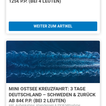
125€ P.P. (BEI 4 LEUTEN)
WEITER ZUM ARTIKEL
MINI OSTSEE KREUZFAHRT: 3 TAGE
DEUTSCHLAND – SCHWEDEN & ZURÜCK
AB 84€ P.P. (BEI 2 LEUTEN)
inkl. Außenkabine, Abendessen & PKW Mitnahme