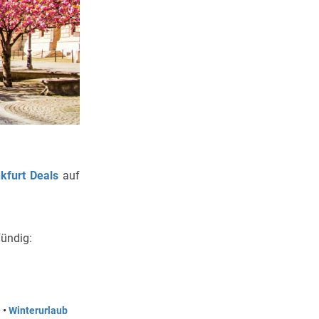
kfurt
Deals
auf
fündig:
e
•
Winterurlaub