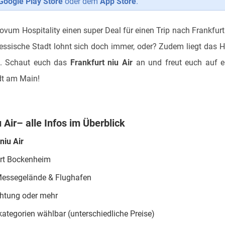
Google Play Store
oder dem
App Store
.
ovum Hospitality einen super Deal für einen Trip nach Frankfur
 hessische Stadt lohnt sich doch immer, oder? Zudem liegt das H
s. Schaut euch das
Frankfurt niu Air
an und freut euch auf ei
t am Main!
 Air
– alle Infos im Überblick
niu Air
urt Bockenheim
essegelände & Flughafen
htung oder mehr
ategorien wählbar (unterschiedliche Preise)