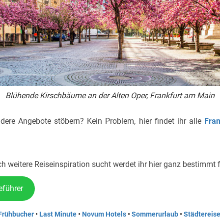
Blühende Kirschbäume an der Alten Oper, Frankfurt am Main
dere Angebote stöbern? Kein Problem, hier findet ihr alle
Fran
ch weitere Reiseinspiration sucht werdet ihr hier ganz bestimmt 
eführer
Frühbucher
•
Last Minute
•
Novum Hotels
•
Sommerurlaub
•
Städtereis