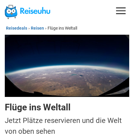
Reisedeals
›
Reisen
›
Flüge ins Weltall
REISEDEALS
GUTSCHEINE
KREDITKARTEN
ESIM
REISEBLOG
Flüge ins Weltall
Jetzt Plätze reservieren und die Welt
von oben sehen