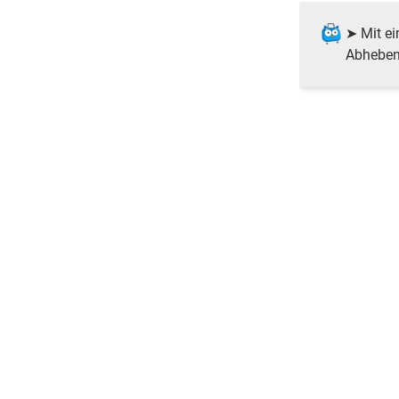
➤ Mit ei
Abheben