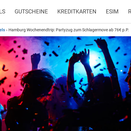
LS
GUTSCHEINE
KREDITKARTEN
ESIM
els
›
Hamburg Wochenendtrip: Partyzug zum Schlagermove ab 76€ p.P.