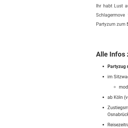
Ihr habt Lust 
Schlagermove 
Partyzum zum
Alle Info
Partyzug
im Sitzwa
mode
ab Köln (
Zustiegsm
Osnabrück
Reisezeit