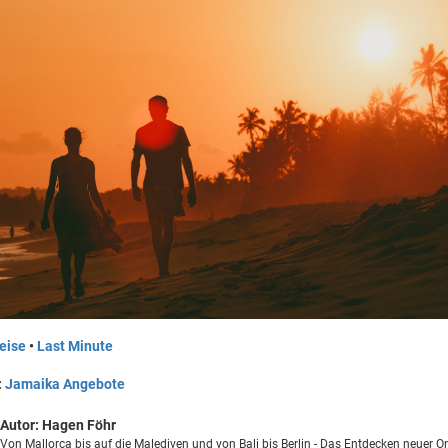
eise
•
Last Minute
:
Jamaika Angebote
Autor:
Hagen Föhr
Von Mallorca bis auf die Malediven und von Bali bis Berlin - Das Entdecken neuer O