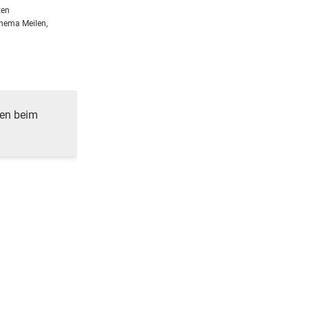
ten
Thema Meilen,
ren beim