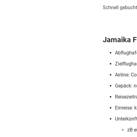
Schnell gebuch
Jamaika F
Abflughaf
Zielflugh
Airline: C
Gepäck: n
Reisezeitr
Einreise: 
Unterkünf
zB e