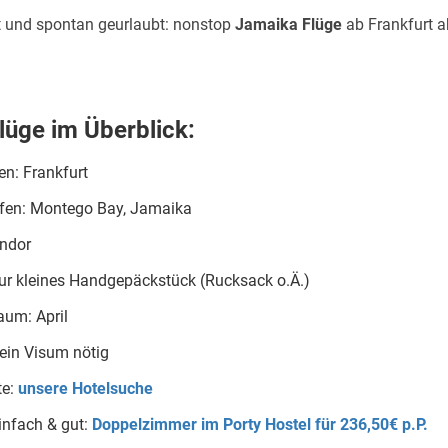
t und spontan geurlaubt: nonstop
Jamaika Flüge
ab Frankfurt a
lüge im Überblick:
en: Frankfurt
afen: Montego Bay, Jamaika
ondor
ur kleines Handgepäckstück (Rucksack o.Ä.)
aum: April
kein Visum nötig
te:
unsere Hotelsuche
infach & gut:
Doppelzimmer im Porty Hostel für 236,50€ p.P.