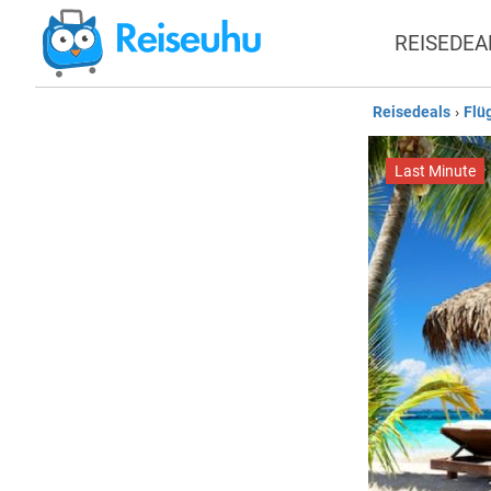
REISEDEA
Reisedeals
›
Flü
Last Minute