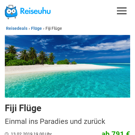
Reisedeals
›
Flüge
›
Fiji Flüge
REISEDEALS
GUTSCHEINE
KREDITKARTEN
ESIM
REISEBLOG
Fiji Flüge
Einmal ins Paradies und zurück
ab 791 €
13.02.2019 19.00 Uhr