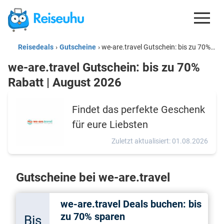
Reisedeals
›
Gutscheine
›
we-are.travel Gutschein: bis zu 70% Rabatt | August 2026
REISEDEALS
we-are.travel Gutschein: bis zu 70%
GUTSCHEINE
Rabatt | August 2026
KREDITKARTEN
Findet das perfekte Geschenk
ESIM
für eure Liebsten
REISEBLOG
Zuletzt aktualisiert: 01.08.2026
Gutscheine bei we-are.travel
we-are.travel Deals buchen: bis
zu 70% sparen
Bis