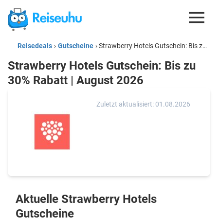
Reisedeals
›
Gutscheine
›
Strawberry Hotels Gutschein: Bis zu 30% Rabatt | August 2026
REISEDEALS
Strawberry Hotels Gutschein: Bis zu
GUTSCHEINE
30% Rabatt | August 2026
KREDITKARTEN
Zuletzt aktualisiert: 01.08.2026
ESIM
REISEBLOG
Aktuelle Strawberry Hotels
Gutscheine