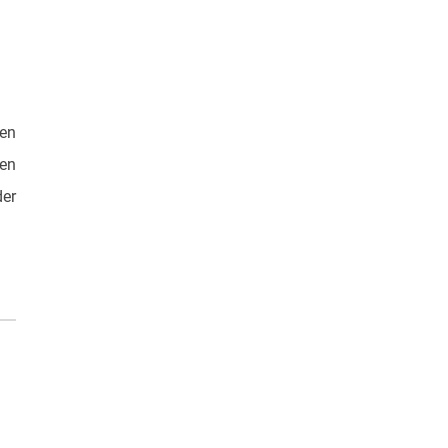
en
ten
er