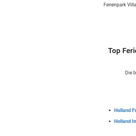
Ferienpark Vil
Top Feri
Die b
Holland F
Holland I