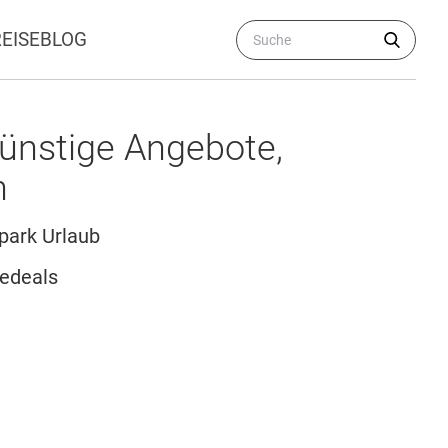
REISEBLOG
günstige Angebote,
n
park Urlaub
sedeals