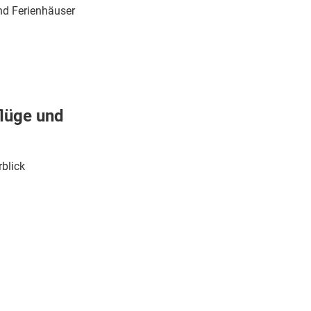
nd Ferienhäuser
flüge und
rblick