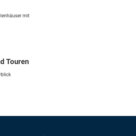
ienhäuser mit
nd Touren
rblick