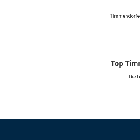
Timmendorfer
Top Timm
Die b