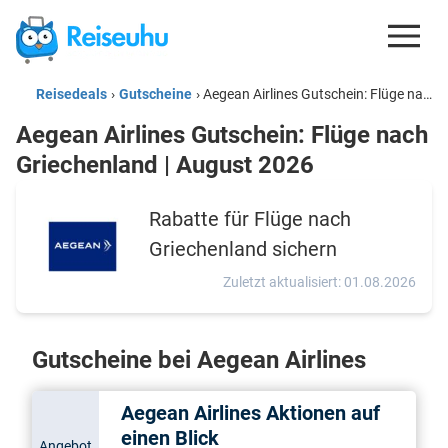
Reisedeals
›
Gutscheine
›
Aegean Airlines Gutschein: Flüge nach Griechenland | August 2026
REISEDEALS
Aegean Airlines Gutschein: Flüge nach
GUTSCHEINE
Griechenland | August 2026
KREDITKARTEN
Rabatte für Flüge nach
ESIM
Griechenland sichern
REISEBLOG
Zuletzt aktualisiert: 01.08.2026
Gutscheine bei Aegean Airlines
Aegean Airlines Aktionen auf
einen Blick
Angebot