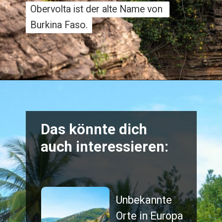
Obervolta ist der alte Name von 
Obervolta ist der alte Name von 
Burkina Faso.
Burkina Faso.
Das könnte dich 
auch interessieren:
Unbekannte 
Orte in Europa